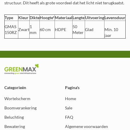
structuur. Dit heeft als grote voordeel dat het licht niet terugkaatst.
Type
Kleur
Dikte
Hoogte*
Materiaal
Lengte
Uitvoering
Levensduur
GMAS
1
50
Zwart
60 cm
HDPE
Glad
Min. 10
150RZ
mm
Meter
jaar
Categorieën
Pagina's
Wortelscherm
Home
Boomverankering
Sale
Beluchting
FAQ
Bewatering
Algemene voorwaarden