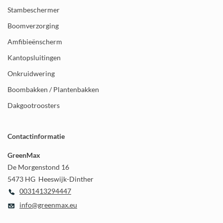
Stambeschermer
Boomverzorging
Amfibieënscherm
Kantopsluitingen
Onkruidwering
Boombakken / Plantenbakken
Dakgootroosters
Contactinformatie
GreenMax
De Morgenstond 16
5473 HG Heeswijk-Dinther
0031413294447
info@greenmax.eu