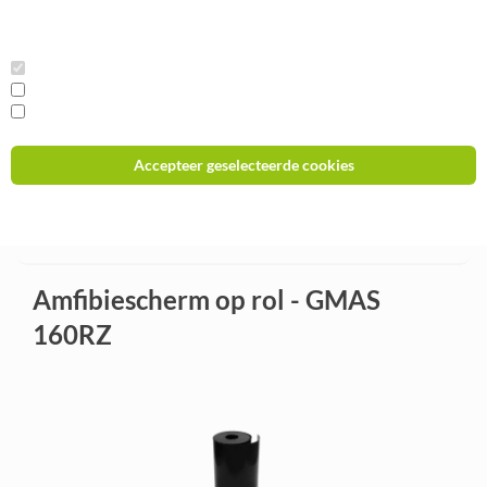
Deze website gebruikt cookies om het bezoek te meten, we slaan geen
persoonlijke gegevens op.
0
Functioneel
Analytisch
Marketing
Accepteer geselecteerde cookies
Beginpagina
Amfibieënscherm
Weiger cookies
Amfibiescherm op rol - GMAS 160RZ
Amfibiescherm op rol - GMAS
160RZ